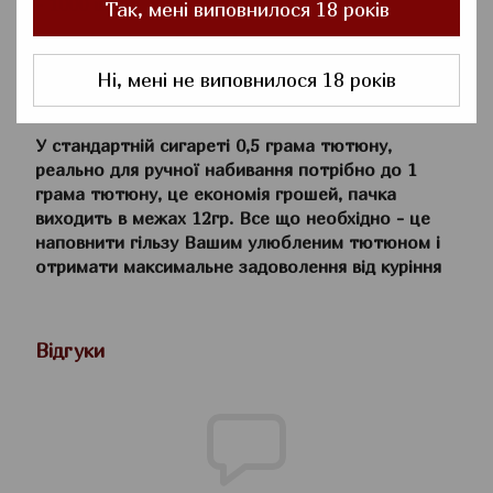
- 1000 шт.
Так, мені виповнилося 18 років
- розміри гільзи 8,4 см (стандартна сигарета)
- фільтруючий картридж 1.5 см - фільтр 2,5 см
Ні, мені не виповнилося 18 років
- Матеріал Целюлоза
У стандартній сигареті 0,5 грама тютюну,
реально для ручної набивання потрібно до 1
грама тютюну, це економія грошей, пачка
виходить в межах 12гр. Все що необхідно - це
наповнити гільзу Вашим улюбленим тютюном і
отримати максимальне задоволення від куріння
Відгуки