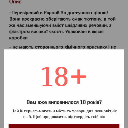
Опис
-Перевірений в Європі! За доступною ціною!
Вони прекрасно зберігають смак тютюну, в той
же час зменшуючи вміст шкідливих речовин, з
фільтром високої якості. Упаковані в якісні
коробки
- не мають стороннього хімічного присмаку і не
залишають неприємного присмаку
- екологічно чистий продукт, відповідає
18+
Європейським стандартам якості
- виготовлено в Європі
- НЕ РВУТЬСЯ ПРИ набиванням
- НЕ ПСУЮТЬ Смакові якості ТЮТЮНУ
Вам вже виповнилося 18 років?
- щільно проклейке - ЯКІСНИЙ ФІЛЬТР
Цей інтернет-магазин містить товари для повнолітніх
осіб. Щоб продовжити, підтвердіть свій вік
Характеристики: