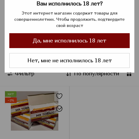
Вам исполнилось 18 лет?
✅ Прямые поставки от производителей
Этот интернет магазин содержит товары для
✅ Доступные цены и постоянные акции
совершеннолетних. Чтобы продолжить, подтвердите
✅ Удобный онлайн-заказ
свой возраст
✅ Доставка по всей Украине
Гильзы для набивки сигарет Mr Tobacco — это комфорт,
Да, мне исполнилось 18 лет
экономия и уверенность в результате. Оформляйте заказ
прямо сейчас в интернет-магазине IMPO и наслаждайтесь
качеством, которому доверяют!
Нет, мне не исполнилось 18 лет
Фильтр
По популярности
ХИТ
−2%