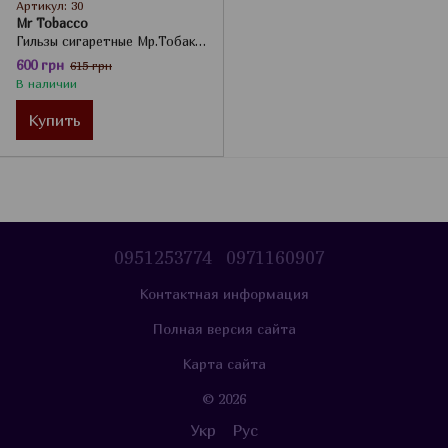
Артикул: 30
Mr Tobacco
Гильзы сигаретные Мр.Тобако с длинным фильтром Набор 4 упаковки по по 550шт.
600 грн
615 грн
В наличии
Купить
0951253774
0971160907
Контактная информация
Полная версия сайта
Карта сайта
© 2026
Укр
Рус