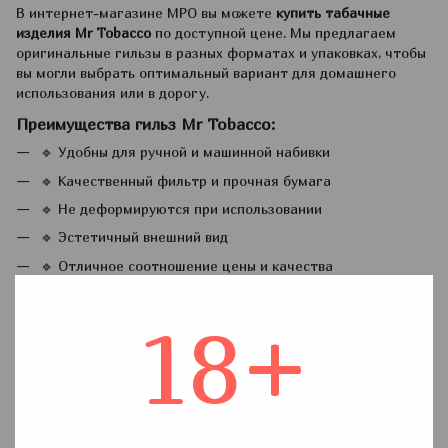
В интернет-магазине MPO вы можете
купить табачные
изделия Mr Tobacco
по доступной цене. Мы предлагаем
оригинальные гильзы в разных форматах и упаковках, чтобы
вы могли выбрать оптимальный вариант для домашнего
использования или в дорогу.
Преимущества гильз Mr Tobacco:
🔹 Удобны для ручной и машинной набивки
🔹 Качественный фильтр и прочная бумага
🔹 Не деформируются при использовании
🔹 Эстетичный внешний вид
🔹 Отличное соотношение цены и качества
Наш интернет-магазин >курительных принадлежностей
IMPO доставляет табачные изделия по всей Украине,
18+
включая
Киев
, Днепр,
Одессу
, Львов и другие города. Мы
заботимся о том, чтобы вы получали только качественную
продукцию — быстро, удобно и без лишних затрат.
Почему выбирают IMPO:
✅ Широкий ассортимент проверенных брендов