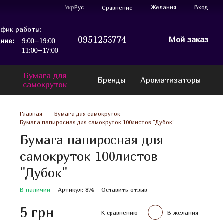
Укр
Рус
Желания
Вход
Сравнение
фик работы:
0951253774
Мой заказ
ние:
9:00–19:00
11:00–17:00
Бумага для
Бренды
Ароматизаторы
самокруток
Главная
Бумага для самокруток
Бумага папиросная для самокруток 100листов "Дубок"
Бумага папиросная для
самокруток 100листов
"Дубок"
В наличии
Артикул: 874
Оставить отзыв
5 грн
К сравнению
В желания