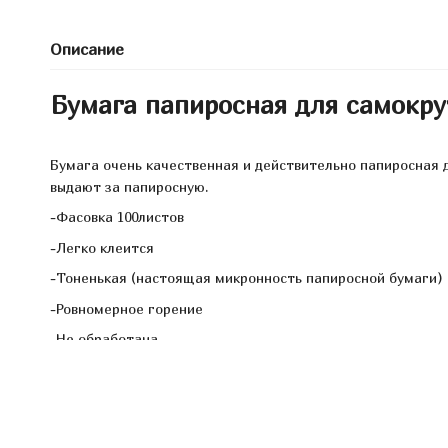
Описание
Бумага папиросная для самокр
Бумага очень качественная и действительно папиросная д
выдают за папиросную.
-Фасовка 100листов
-Легко клеится
-Тоненькая (настоящая микронность папиросной бумаги)
-Ровномерное горение
-Не обработана
-Не имеет вкуса и запаха
Настоящие мужики оценят