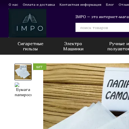
Перейти к основному контенту
О нас
Оплата и доставка
Контактная информация
Блог
Отзыв
IMPO – это интернет-мага
Сигаретные
Электро
Ручные 
гильзы
Машинки
полуавто
ХИТ