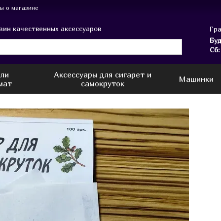
ы о магазине
зин качественных аксессуаров
Гра
Буд
Сб:
или
Аксессуары для сигарет и
Машинки
мат
самокруток