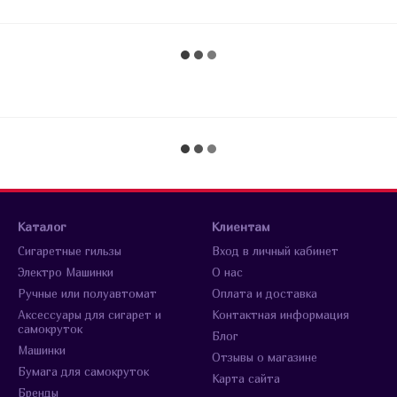
Каталог
Клиентам
Сигаретные гильзы
Вход в личный кабинет
Электро Машинки
О нас
Ручные или полуавтомат
Оплата и доставка
Аксессуары для сигарет и
Контактная информация
самокруток
Блог
Машинки
Отзывы о магазине
Бумага для самокруток
Карта сайта
Бренды