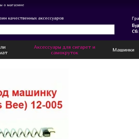
ы о магазине
зин качественных аксессуаров
Гра
Буд
Сб:
или
Аксессуары для сигарет и
Машинки
мат
самокруток