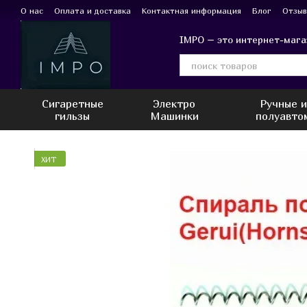
Перейти к основному контенту
О нас
Оплата и доставка
Контактная информация
Блог
Отзыв
IMPO – это интернет-мага
Сигаретные
Электро
Ручные 
гильзы
Машинки
полуавто
ХИТ