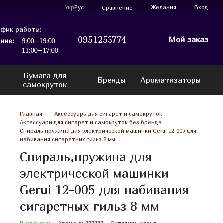
Укр
Рус
Желания
Вход
Сравнение
фик работы:
0951253774
Мой заказ
ние:
9:00–19:00
11:00–17:00
Бумага для
Бренды
Ароматизаторы
самокруток
Главная
Аксессуары для сигарет и самокруток
Аксессуары для сигарет и самокруток без бренда
Спираль,пружина для электрической машинки Gerui 12-005 для
набивания сигаретных гильз 8 мм
Спираль,пружина для
электрической машинки
Gerui 12-005 для набивания
сигаретных гильз 8 мм
В наличии
Артикул: 777777
Оставить отзыв