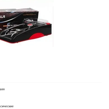
алл
сические