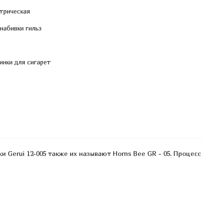
трическая
набивки гильз
нки для сигарет
 Gerui 12-005 также их называют Horns Bee GR - 05. Процесс