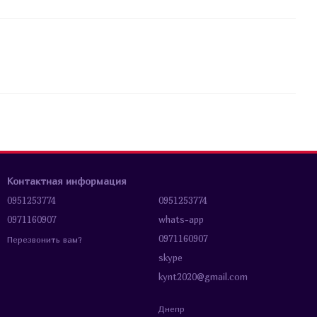
Контактная информация
0951253774
0951253774
0971160907
whats-app
0971160907
Перезвонить вам?
skype
kynt2020@gmail.com
Днепр