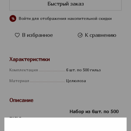
Быстрый заказ
Войти
для отображения накопительной скидки
%
В избранное
К сравнению
Характеристики
Комплектация
6 шт. по 500 гильз
Материал
Целюлоза
Описание
Набор из 6шт. по 500
гильз
Производство Польша!