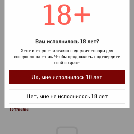
18+
Гильзы для курения которая подходит именно Вам.
Сигаретные гильзы FireBox это проверенный бренд
качества!
-Выполнены с качественной сигаретной бумаги с
Вам исполнилось 18 лет?
плотным фильтром в классическом дизайне. Не рвутся
Этот интернет магазин содержит товары для
при набивке, Сигаретный фильтр 15мм имеют высокий
совершеннолетних. Чтобы продолжить, подтвердите
стандарт качества
свой возраст
Характеристики:
-6 пачек по 500 сигаретных гильз
Да, мне исполнилось 18 лет
- размеры гильзы 8,4 см (стандартная сигарета)
- фильтрующий картридж 1,5см
- Материал Целлюлоза
Нет, мне не исполнилось 18 лет
Отзывы