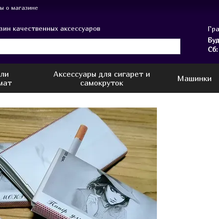
ы о магазине
зин качественных аксессуаров
Гра
Буд
Сб:
или
Аксессуары для сигарет и
Машинки
мат
самокруток