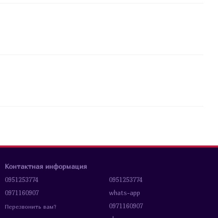
Контактная информация
0951253774
0951253774
0971160907
whats-app
0971160907
Перезвонить вам?