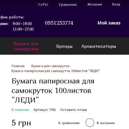
Укр
Рус
Желания
Вход
Сравнение
фик работы:
0951253774
Мой заказ
ние:
9:00–19:00
11:00–17:00
Бумага для
Бренды
Ароматизаторы
самокруток
Главная
Бумага для самокруток
Бумага папиросная для самокруток 100листов "ЛЕДИ"
Бумага папиросная для
самокруток 100листов
"ЛЕДИ"
В наличии
Артикул: 7741
Оставить отзыв
5 грн
К сравнению
В желания