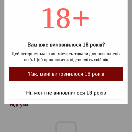
18+
Опис
Папір цигарковий для
самокруток "ЛЕДІ"
-Фасовка 100аркушів
Вам вже виповнилося 18 років?
-Легко клеїться
Цей інтернет-магазин містить товари для повнолітніх
-Тоненька (справжня мікронність цигаркового паперу)
осіб. Щоб продовжити, підтвердіть свій вік
-Рівномірне горіння
Так, мені виповнилося 18 років
-Не оброблена
-Не має смаку та запаху
Справжні мужики оцінять
Ні, мені не виповнилося 18 років
Відгуки