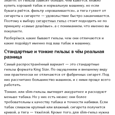
знаете: от гильзы зависит больше, чем кажется. Можно
купить хороший табак и нормальную машинку, но если
бумага рвётся, фильтр «проваливается», а тяга гуляет от
сигареты к сигарете — удовольствие быстро заканчивается.
Поэтому к выбору
сигаретных гильз
стоит подходить не по
принципу «самые дешёвые», а с пониманием, что именно вы
покупаете.
Разберёмся, какие бывают гильзы, чем они отличаются и
какие подойдут именно под ваш табак и машинку.
Стандартные и тонкие гильзы: в чём реальная
разница
Самый распространённый вариант — это стандартные
гильзы формата King Size. По ощущениям и внешнему виду
они практически не отличаются от фабричных сигарет. Под
них рассчитано большинство машинок, и с ними проще всего
работать.
Тонкие, или slim-гильзы, выглядят аккуратнее и расходуют
меньше табака. Но у них есть нюанс: они более
требовательны к качеству табака и точности набивки. Если
табак слишком крупный или влажный, сигарета получится
кривой, а тяга — тяжёлой. Кроме того, для slim-гильз нужна