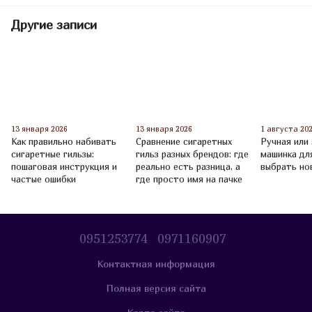
Другие записи
13 января 2026
13 января 2026
1 августа 20
Как правильно набивать
Сравнение сигаретных
Ручная или
сигаретные гильзы:
гильз разных брендов: где
машинка дл
пошаговая инструкция и
реально есть разница, а
выбрать но
частые ошибки
где просто имя на пачке
0951253774
0971160907
Контактная информация
Полная версия сайта